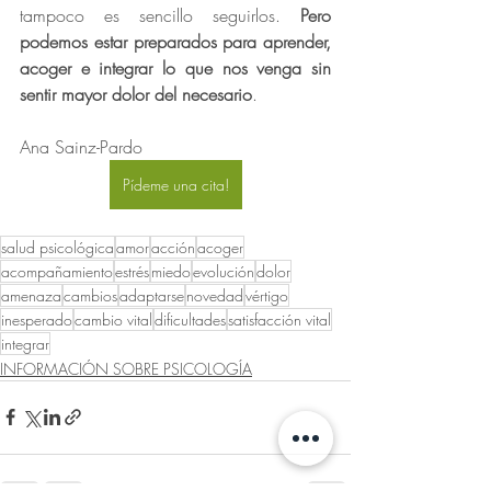
tampoco es sencillo seguirlos. 
Pero 
podemos estar preparados para aprender, 
acoger e integrar lo que nos venga sin 
sentir mayor dolor del necesario
.
Ana Sainz-Pardo
Pídeme una cita!
salud psicológica
amor
acción
acoger
acompañamiento
estrés
miedo
evolución
dolor
amenaza
cambios
adaptarse
novedad
vértigo
inesperado
cambio vital
dificultades
satisfacción vital
integrar
INFORMACIÓN SOBRE PSICOLOGÍA