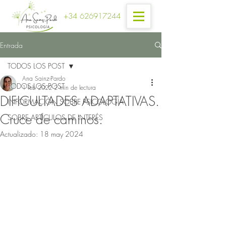
+34 626917244
Entrada
TODOS LOS POST
Ana Sainz-Pardo
TODOS LOS POST
1 feb 2022
2 min de lectura
DIFICULTADES ADAPTATIVAS.
INFORMACIÓN SOBRE PSICOLOGÍA
Cruce de caminos.
SOBRE ARTÍCULOS DE INTERÉS
Actualizado:
18 may 2024