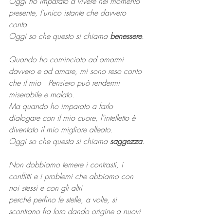
Oggi ho imparato a vivere nel momento 
presente, l’unico istante che davvero 
conta. 
Oggi so che questo si chiama 
benessere
.
Quando ho cominciato ad amarmi 
davvero e ad amare, mi sono reso conto 
che il mio   Pensiero può rendermi 
miserabile e malato.
Ma quando ho imparato a farlo 
dialogare con il mio cuore, l’intelletto è   
diventato il mio migliore alleato. 
Oggi so che questa si chiama 
saggezza
.
Non dobbiamo temere i contrasti, i 
conflitti e i problemi che abbiamo con 
noi stessi e con gli altri
perché perfino le stelle, a volte, si 
scontrano fra loro dando origine a nuovi 