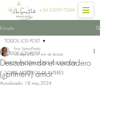
+34 626917244
Entrada
TODOS LOS POST
Ana Sainz-Pardo
TODOS LOS POST
15 sept 2021
7 min de lectura
Descubriendo el verdadero
INFORMACIÓN SOBRE PSICOLOGÍA
(¿primer?) amor
SOBRE ARTÍCULOS DE INTERÉS
Actualizado:
18 may 2024