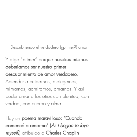
Descubriendo el verdadero (¿primer?) amor
Y digo “primer” porque 
nosotros mismos 
deberíamos ser nuestro primer 
descubrimiento de amor verdadero
. 
Aprender a cuidarnos, protegernos, 
mimarnos, admirarnos, amarnos. Y así 
poder amar a los otros con plenitud, con 
verdad, con cuerpo y alma. 
Hay un 
poema maravilloso: “Cuando 
comencé a amarme” (
As I began to love 
myself)
, atribuido a 
Charles Chaplin