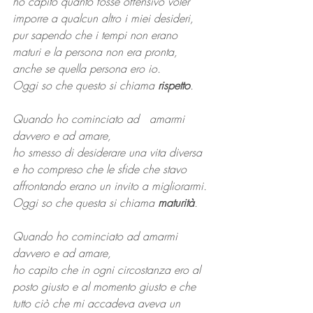
ho capito quanto fosse offensivo voler 
imporre a qualcun altro i miei desideri, 
pur sapendo che i tempi non erano 
maturi e la persona non era pronta, 
anche se quella persona ero io.
Oggi so che questo si chiama
 rispetto
.
Quando ho cominciato ad   amarmi 
davvero e ad amare,
ho smesso di desiderare una vita diversa
e ho compreso che le sfide che stavo 
affrontando erano un invito a migliorarmi.
Oggi so che questa si chiama 
maturità
.
Quando ho cominciato ad amarmi 
davvero e ad amare,
ho capito che in ogni circostanza ero al 
posto giusto e al momento giusto e che 
tutto ciò che mi accadeva aveva un 