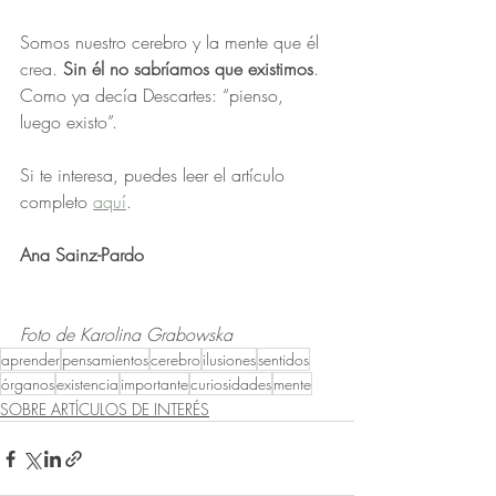
Somos nuestro cerebro y la mente que él 
crea. 
Sin él no sabríamos que existimos
. 
Como ya decía Descartes: “pienso, 
luego existo”.
Si te interesa, puedes leer el artículo 
completo 
aquí
.
Ana Sainz-Pardo
Foto de Karolina Grabowska
aprender
pensamientos
cerebro
ilusiones
sentidos
órganos
existencia
importante
curiosidades
mente
SOBRE ARTÍCULOS DE INTERÉS